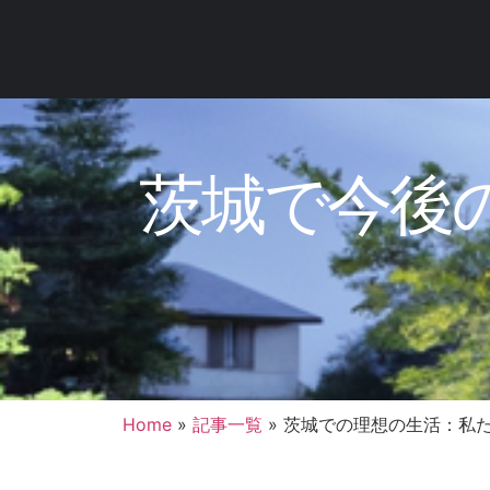
茨城で今後
Home
»
記事一覧
»
茨城での理想の生活：私